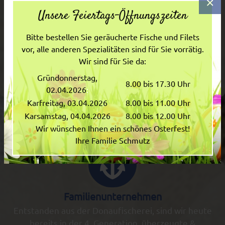
×
Unsere Produkte
Unsere Feiertags-Öffnungszeiten
Genießen Sie unsere fangfrischen Forellen und
PRODUKTE
Lachsforellen: Küchenfertig vorbereitet, auch als
Bitte bestellen Sie geräucherte Fische und Filets
Filet und geräuchert.
vor, alle anderen Spezialitäten sind für Sie vorrätig.
Wir sind für Sie da:
FORELLENZUCHT
Zu den Produkten
Gründonnerstag,
8.00 bis 17.30 Uhr
02.04.2026
:
Karfreitag, 03.04.2026
8.00 bis 11.00 Uhr
Karsamstag, 04
.04.2026
8.00 bis 12.00 Uhr
FAMILIENUNTERNEHMEN
Wir wünschen Ihnen ein schönes Osterfest!
Ihre Familie Schmutz
KONTAKT
Familienunternehmen
Entstanden aus der Donaufischerei, sind wir heute
bereits in der 4. Generation überzeugte &